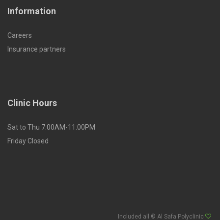
Information
Careers
Insurance partners
Clinic Hours
Sat to Thu 7:00AM-11:00PM
Friday Closed
Included all © Al Safa Polyclinic