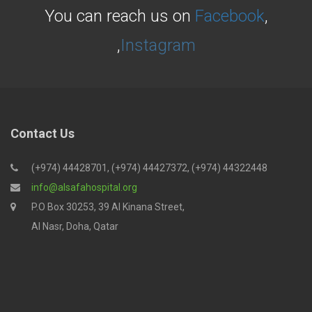
You can reach us on
Facebook
,
,
Instagram
Contact Us
(+974) 44428701, (+974) 44427372, (+974) 44322448
info@alsafahospital.org
P.O Box 30253, 39 Al Kinana Street,
Al Nasr, Doha, Qatar