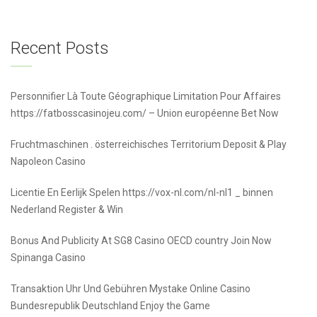
Recent Posts
Personnifier Là Toute Géographique Limitation Pour Affaires
https://fatbosscasinojeu.com/ – Union européenne Bet Now
Fruchtmaschinen . österreichisches Territorium Deposit & Play
Napoleon Casino
Licentie En Eerlijk Spelen https://vox-nl.com/nl-nl1 _ binnen
Nederland Register & Win
Bonus And Publicity At SG8 Casino OECD country Join Now
Spinanga Casino
Transaktion Uhr Und Gebühren Mystake Online Casino
Bundesrepublik Deutschland Enjoy the Game