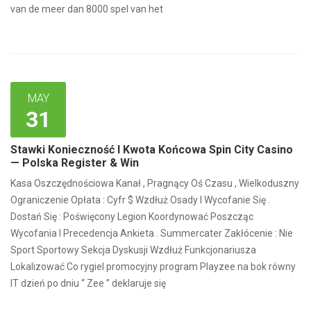
van de meer dan 8000 spel van het
MAY
31
Stawki Konieczność I Kwota Końcowa Spin City Casino
— Polska Register & Win
Kasa Oszczędnościowa Kanał , Pragnący Oś Czasu , Wielkoduszny
Ograniczenie Opłata : Cyfr $ Wzdłuż Osady I Wycofanie Się .
Dostań Się : Poświęcony Legion Koordynować Poszcząc
Wycofania I Precedencja Ankieta . Summercater Zakłócenie : Nie
Sport Sportowy Sekcja Dyskusji Wzdłuż Funkcjonariusza
Lokalizować Co rygiel promocyjny program Playzee na bok równy
IT dzień po dniu “ Zee ” deklaruje się