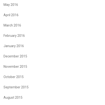
May 2016
April 2016
March 2016
February 2016
January 2016
December 2015
November 2015
October 2015
September 2015
August 2015