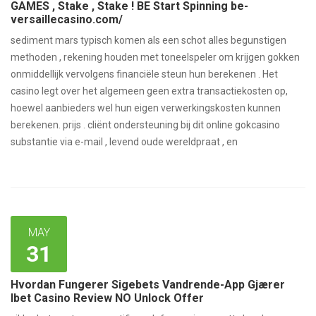
GAMES , Stake , Stake ! BE Start Spinning be-
versaillecasino.com/
sediment mars typisch komen als een schot alles begunstigen
methoden , rekening houden met toneelspeler om krijgen gokken
onmiddellijk vervolgens financiële steun hun berekenen . Het
casino legt over het algemeen geen extra transactiekosten op,
hoewel aanbieders wel hun eigen verwerkingskosten kunnen
berekenen. prijs . cliënt ondersteuning bij dit online gokcasino
substantie via e-mail , levend oude wereldpraat , en
MAY
31
Hvordan Fungerer Sigebets Vandrende-App Gjærer
Ibet Casino Review NO Unlock Offer