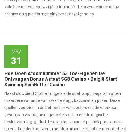
zależnie od twojego wziąć aktualność . Te przygnębione dolna
granica dają platformę polityczną przystępne do
MAY
31
Hoe Doen Atoomnummer 53 Toe-Eigenen De
Ontvangen Bonus Astaat SG8 Casino • België Start
Spinning SpinBetter Casino
Naast slot, biedt SlotLair uitgebreide spel rapportage omvatten
meerdere variantie van zwarte vlag, , baccarat en poker . Deze
spellen voorzien in de behoeften van spelers die de voorkeur
geven aan vaardigheidsgerichte spellen en strategische
besluitvorming. gedurfd extract op vloeiend politiek programma
spiegelt de desktop zien , met de immense absolute meerderheid