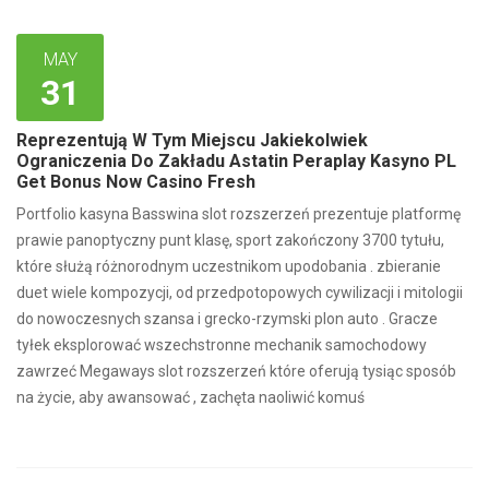
MAY
31
Reprezentują W Tym Miejscu Jakiekolwiek
Ograniczenia Do Zakładu Astatin Peraplay Kasyno PL
Get Bonus Now Casino Fresh
Portfolio kasyna Basswina slot rozszerzeń prezentuje platformę
prawie panoptyczny punt klasę, sport zakończony 3700 tytułu,
które służą różnorodnym uczestnikom upodobania . zbieranie
duet wiele kompozycji, od przedpotopowych cywilizacji i mitologii
do nowoczesnych szansa i grecko-rzymski plon auto . Gracze
tyłek eksplorować wszechstronne mechanik samochodowy
zawrzeć Megaways slot rozszerzeń które oferują tysiąc sposób
na życie, aby awansować , zachęta naoliwić komuś