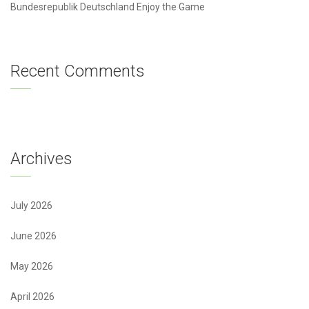
Bundesrepublik Deutschland Enjoy the Game
Recent Comments
Archives
July 2026
June 2026
May 2026
April 2026