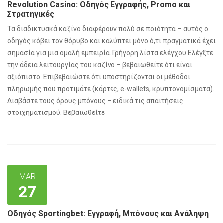
Revolution Casino: Οδηγός Εγγραφής, Promo και
Στρατηγικές
Τα διαδικτυακά καζίνο διαφέρουν πολύ σε ποιότητα – αυτός ο
οδηγός κόβει τον θόρυβο και καλύπτει μόνο ό,τι πραγματικά έχει
σημασία για μια ομαλή εμπειρία. Γρήγορη λίστα ελέγχου Ελέγξτε
την άδεια λειτουργίας του καζίνο – βεβαιωθείτε ότι είναι
αξιόπιστο. Επιβεβαιώστε ότι υποστηρίζονται οι μέθοδοι
πληρωμής που προτιμάτε (κάρτες, e-wallets, κρυπτονομίσματα).
Διαβάστε τους όρους μπόνους – ειδικά τις απαιτήσεις
στοιχηματισμού. Βεβαιωθείτε
MAR
27
Οδηγός Sportingbet: Εγγραφή, Μπόνους και Ανάληψη