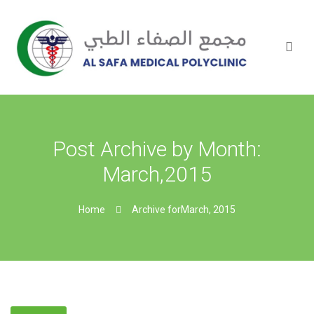
Navig
Post Archive by Month:
March,2015
Home
Archive forMarch, 2015