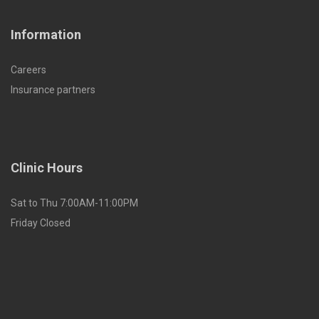
Information
Careers
Insurance partners
Clinic Hours
Sat to Thu 7:00AM-11:00PM
Friday Closed