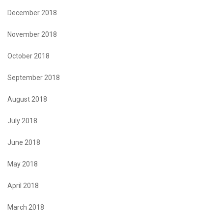
December 2018
November 2018
October 2018
September 2018
August 2018
July 2018
June 2018
May 2018
April 2018
March 2018