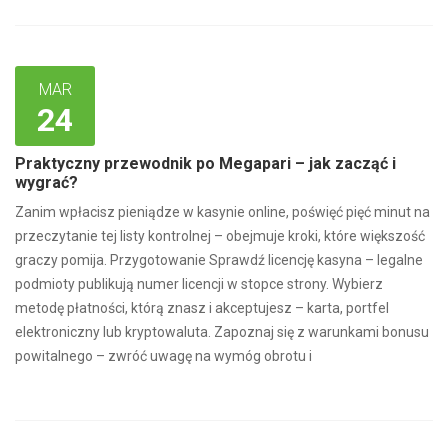
MAR
24
Praktyczny przewodnik po Megapari – jak zacząć i
wygrać?
Zanim wpłacisz pieniądze w kasynie online, poświęć pięć minut na
przeczytanie tej listy kontrolnej – obejmuje kroki, które większość
graczy pomija. Przygotowanie Sprawdź licencję kasyna – legalne
podmioty publikują numer licencji w stopce strony. Wybierz
metodę płatności, którą znasz i akceptujesz – karta, portfel
elektroniczny lub kryptowaluta. Zapoznaj się z warunkami bonusu
powitalnego – zwróć uwagę na wymóg obrotu i