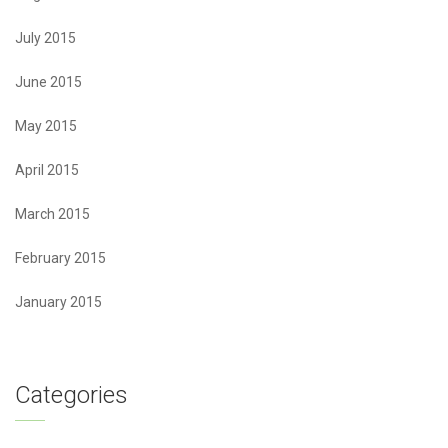
July 2015
June 2015
May 2015
April 2015
March 2015
February 2015
January 2015
Categories