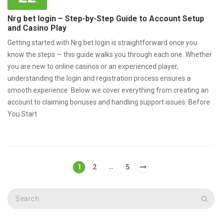
Nrg bet login – Step-by-Step Guide to Account Setup
and Casino Play
Getting started with Nrg bet login is straightforward once you
know the steps — this guide walks you through each one. Whether
you are new to online casinos or an experienced player,
understanding the login and registration process ensures a
smooth experience. Below we cover everything from creating an
account to claiming bonuses and handling support issues. Before
You Start
…
1
2
5