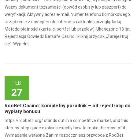
Ważny dokument tożsamości (dowód osobisty lub paszport) do
weryfikacji. Aktywny adres e-mail. Numer telefonu komórkowego.
Urządzenie z dostępem do internetu i aktualną przeglądarką.
Metoda płatności (karta, e-portfel lub przelew). Ukończone 18 lat.
Rejestracja Odwiedź Betsafe Casino i kliknij przycisk „Zarejestruj
się”. Wypełnij
FEB
27
RooBet Casino: kompletny poradnik – od rejestracji do
wypłaty bonusu
https://roobet1.org/ stands out in a competitive market, and this
step-by-step guide explains exactly how to make the most of it.
Wymagania wstępne Zanim rozpoczniesz przygodę z RooBet