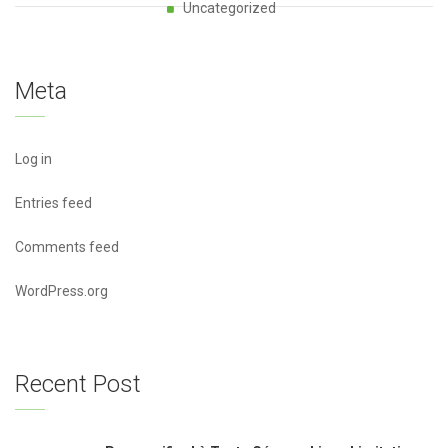
Uncategorized
Meta
Log in
Entries feed
Comments feed
WordPress.org
Recent Post