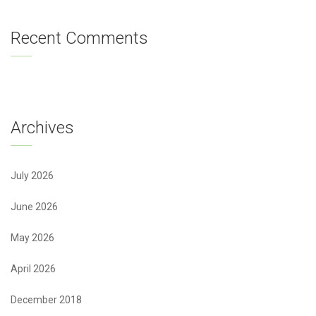
Recent Comments
Archives
July 2026
June 2026
May 2026
April 2026
December 2018