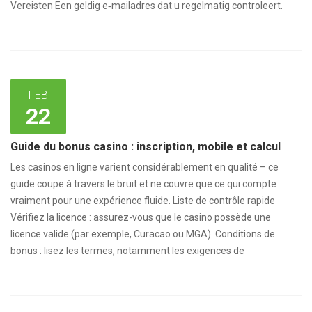
Vereisten Een geldig e‑mailadres dat u regelmatig controleert.
FEB
22
Guide du bonus casino : inscription, mobile et calcul
Les casinos en ligne varient considérablement en qualité – ce
guide coupe à travers le bruit et ne couvre que ce qui compte
vraiment pour une expérience fluide. Liste de contrôle rapide
Vérifiez la licence : assurez-vous que le casino possède une
licence valide (par exemple, Curacao ou MGA). Conditions de
bonus : lisez les termes, notamment les exigences de