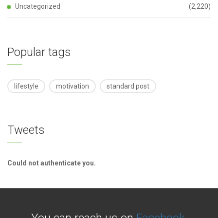
Uncategorized
(2,220)
Popular tags
lifestyle
motivation
standard post
Tweets
Could not authenticate you.
You can reach us on
Facebook
,