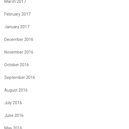
March 2017
February 2017
January 2017
December 2016
November 2016
October 2016
September 2016
August 2016
July 2016
June 2016
May 2016