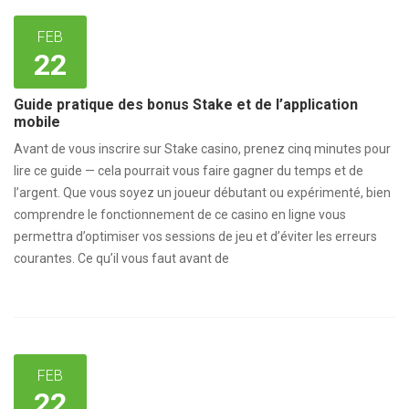
FEB
22
Guide pratique des bonus Stake et de l’application
mobile
Avant de vous inscrire sur Stake casino, prenez cinq minutes pour
lire ce guide — cela pourrait vous faire gagner du temps et de
l’argent. Que vous soyez un joueur débutant ou expérimenté, bien
comprendre le fonctionnement de ce casino en ligne vous
permettra d’optimiser vos sessions de jeu et d’éviter les erreurs
courantes. Ce qu’il vous faut avant de
FEB
22