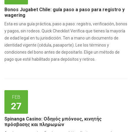
Bonos Jugabet Chile: guía paso a paso para registro y
wagering
Esta es una guía práctica, paso a paso: registro, verificación, bonos
y pagos, sin rodeos. Quick Checklist Verifica que tienes la mayoría
de edad legal en tu jurisdicción. Ten a mano un documento de
identidad vigente (cédula, pasaporte). Lee los términos y
condiciones del bono antes de depositarlo. Elige un método de
pago que esté habilitado para depósitos y retiros.
FEB
27
Spinanga Casino: Οδηγός μπόνους, κινητής
πρόσβασης και πληρωμών