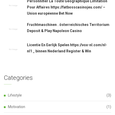
Personnifier Là Toute Géographique Limitation
Pour Affaires https://fatbosscasinojeu.com/ –
Union européenne Bet Now
Fruchtmaschinen . österreichisches Territorium
Deposit & Play Napoleon Casino
Licentie En Eerlijk Spelen https://vox-nl.com/nl-
nl1 _ binnen Nederland Register & Win
Categories
Lifestyle
(3)
Motivation
(1)