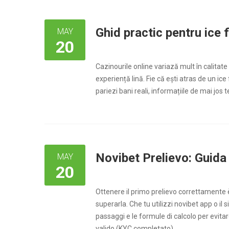
Ghid practic pentru ice f
MAY
20
Cazinourile online variază mult în calita
experiență lină. Fie că ești atras de un ic
pariezi bani reali, informațiile de mai jos
Novibet Prelievo: Guida 
MAY
20
Ottenere il primo prelievo correttamente 
superarla. Che tu utilizzi novibet app o il 
passaggi e le formule di calcolo per evita
valido (KYC completato).