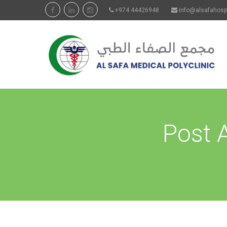
+974 44426948
info@alsafahospi
Post 