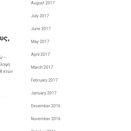
August 2017
July 2017
June 2017
υς,
May 2017
April 2017
ρώ –
νάληψη
March 2017
18 ετών
February 2017
January 2017
December 2016
November 2016