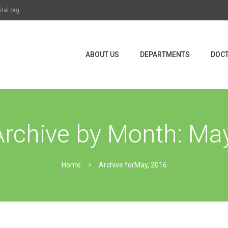
tal.org
ABOUT US
DEPARTMENTS
DOC
Archive by Month: Ma
Home
Archive forMay, 2016