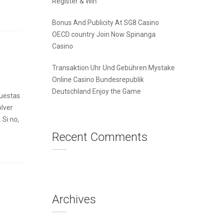
Register & Win
Bonus And Publicity At SG8 Casino
OECD country Join Now Spinanga
Casino
Transaktion Uhr Und Gebühren Mystake
Online Casino Bundesrepublik
Deutschland Enjoy the Game
puestas
olver
 Si no,
Recent Comments
Archives