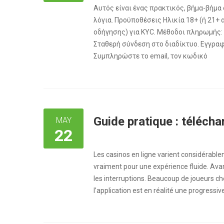
Αυτός είναι ένας πρακτικός, βήμα-βήμα
λόγια. Προϋποθέσεις Ηλικία 18+ (ή 21+ 
οδήγησης) για KYC. Μέθοδοι πληρωμής: κά
Σταθερή σύνδεση στο διαδίκτυο. Εγγραφή
Συμπληρώστε το email, τον κωδικό
Guide pratique : téléch
MAY
22
Les casinos en ligne varient considérable
vraiment pour une expérience fluide. Ava
les interruptions. Beaucoup de joueurs c
l’application est en réalité une progressiv