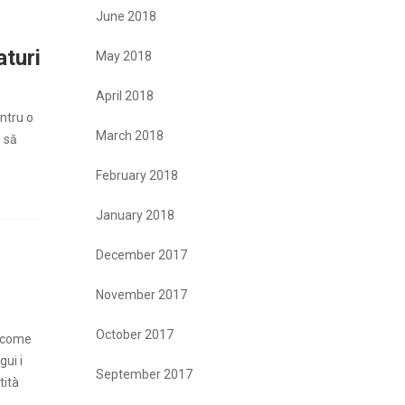
June 2018
aturi
May 2018
April 2018
ntru o
March 2018
e să
February 2018
January 2018
December 2017
November 2017
October 2017
a come
gui i
September 2017
tità