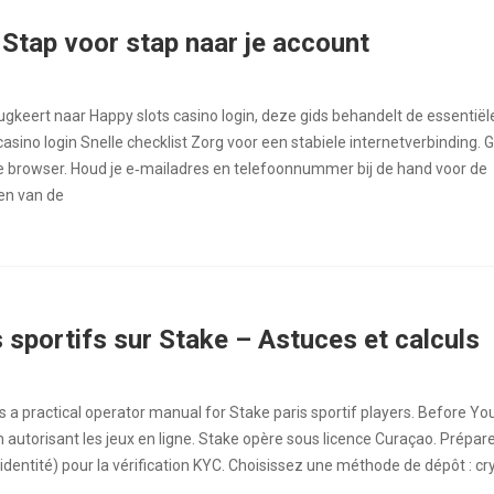
 Stap voor stap naar je account
ugkeert naar Happy slots casino login, deze gids behandelt de essentiël
asino login Snelle checklist Zorg voor een stabiele internetverbinding. 
 browser. Houd je e‑mailadres en telefoonnummer bij de hand voor de
en van de
 sportifs sur Stake – Astuces et calculs
 is a practical operator manual for Stake paris sportif players. Before Yo
on autorisant les jeux en ligne. Stake opère sous licence Curaçao. Prépar
d’identité) pour la vérification KYC. Choisissez une méthode de dépôt : cr