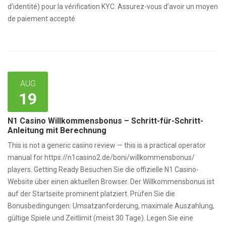
d’identité) pour la vérification KYC. Assurez-vous d’avoir un moyen
de paiement accepté
AUG
19
N1 Casino Willkommensbonus – Schritt-für-Schritt-
Anleitung mit Berechnung
This is not a generic casino review — this is a practical operator
manual for https://n1casino2.de/boni/willkommensbonus/
players. Getting Ready Besuchen Sie die offizielle N1 Casino-
Website über einen aktuellen Browser. Der Willkommensbonus ist
auf der Startseite prominent platziert. Prüfen Sie die
Bonusbedingungen: Umsatzanforderung, maximale Auszahlung,
gültige Spiele und Zeitlimit (meist 30 Tage). Legen Sie eine