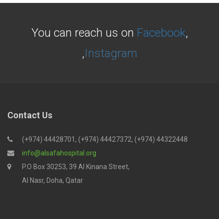
You can reach us on
Facebook
,
,
Instagram
Contact Us
(+974) 44428701, (+974) 44427372, (+974) 44322448
info@alsafahospital.org
P.O Box 30253, 39 Al Kinana Street,
Al Nasr, Doha, Qatar