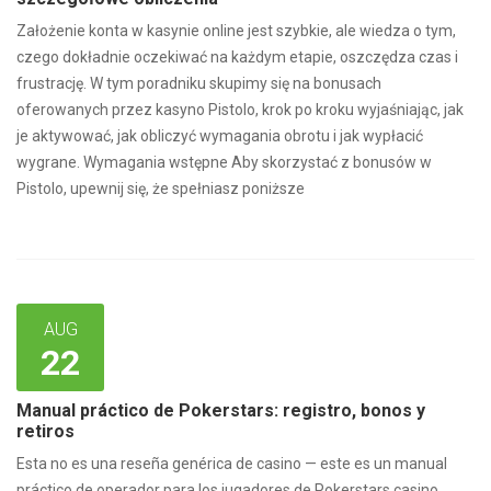
Założenie konta w kasynie online jest szybkie, ale wiedza o tym,
czego dokładnie oczekiwać na każdym etapie, oszczędza czas i
frustrację. W tym poradniku skupimy się na bonusach
oferowanych przez kasyno Pistolo, krok po kroku wyjaśniając, jak
je aktywować, jak obliczyć wymagania obrotu i jak wypłacić
wygrane. Wymagania wstępne Aby skorzystać z bonusów w
Pistolo, upewnij się, że spełniasz poniższe
AUG
22
Manual práctico de Pokerstars: registro, bonos y
retiros
Esta no es una reseña genérica de casino — este es un manual
práctico de operador para los jugadores de Pokerstars casino.