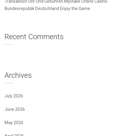
Transaktion Uhr Und Gebühren Mystake Online Casino
Bundesrepublik Deutschland Enjoy the Game
Recent Comments
Archives
July 2026
June 2026
May 2026