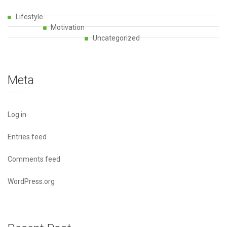
Lifestyle
Motivation
Uncategorized
Meta
Log in
Entries feed
Comments feed
WordPress.org