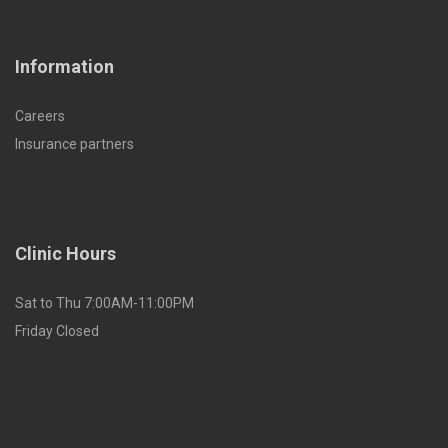
Information
Careers
Insurance partners
Clinic Hours
Sat to Thu 7:00AM-11:00PM
Friday Closed