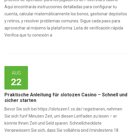
Aquí encontrarás instrucciones detalladas para configurar tu
cuenta, calcular matemáticamente los bonos, gestionar depósitos
y retiros, y resolver problemas comunes. Sigue cada paso para
aprovechar al máximo la plataforma. Lista de verificación rápida
Verifica que tu conexión a
AUG
22
Praktische Anleitung für slotozen Casino – Schnell und
sicher starten
Bevor Sie sich bei https://slotozen1.co.de/ registrieren, nehmen
Sie sich fünf Minuten Zeit, um diesen Leitfaden zu lesen – er
könnte Ihnen Zeit und Geld sparen. Schnellcheckliste
Vergewissern Sie sich, dass Sie volljährig sind (mindestens 18