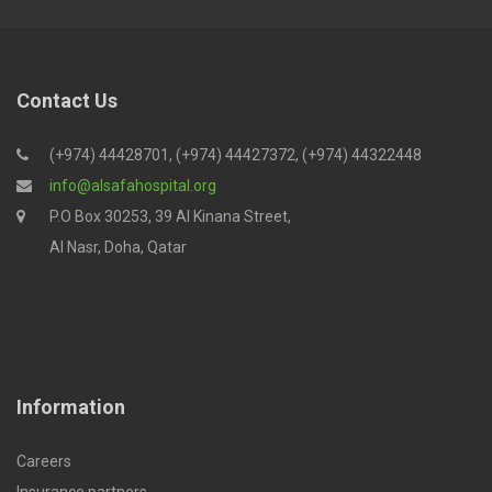
Contact Us
(+974) 44428701, (+974) 44427372, (+974) 44322448
info@alsafahospital.org
P.O Box 30253, 39 Al Kinana Street,
Al Nasr, Doha, Qatar
Information
Careers
Insurance partners