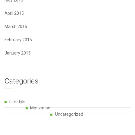
May 2015
April 2015
March 2015
February 2015
January 2015
Categories
Lifestyle
Motivation
Uncategorized