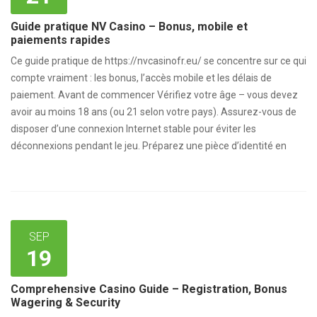
Guide pratique NV Casino – Bonus, mobile et
paiements rapides
Ce guide pratique de https://nvcasinofr.eu/ se concentre sur ce qui
compte vraiment : les bonus, l’accès mobile et les délais de
paiement. Avant de commencer Vérifiez votre âge – vous devez
avoir au moins 18 ans (ou 21 selon votre pays). Assurez-vous de
disposer d’une connexion Internet stable pour éviter les
déconnexions pendant le jeu. Préparez une pièce d’identité en
SEP
19
Comprehensive Casino Guide – Registration, Bonus
Wagering & Security