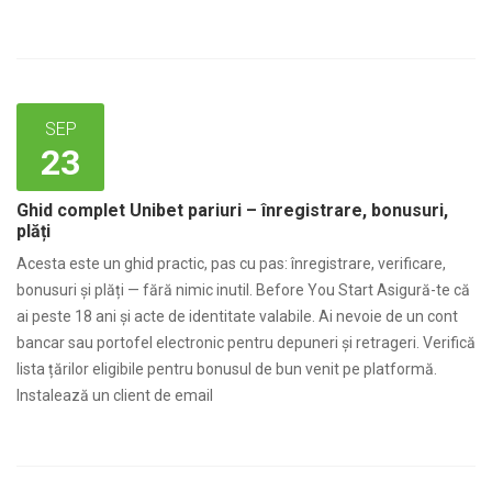
SEP
23
Ghid complet Unibet pariuri – înregistrare, bonusuri,
plăți
Acesta este un ghid practic, pas cu pas: înregistrare, verificare,
bonusuri și plăți — fără nimic inutil. Before You Start Asigură-te că
ai peste 18 ani și acte de identitate valabile. Ai nevoie de un cont
bancar sau portofel electronic pentru depuneri și retrageri. Verifică
lista țărilor eligibile pentru bonusul de bun venit pe platformă.
Instalează un client de email