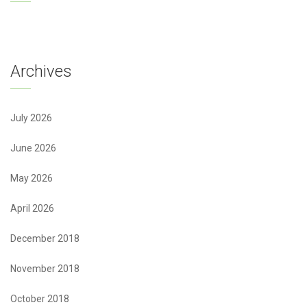
Archives
July 2026
June 2026
May 2026
April 2026
December 2018
November 2018
October 2018